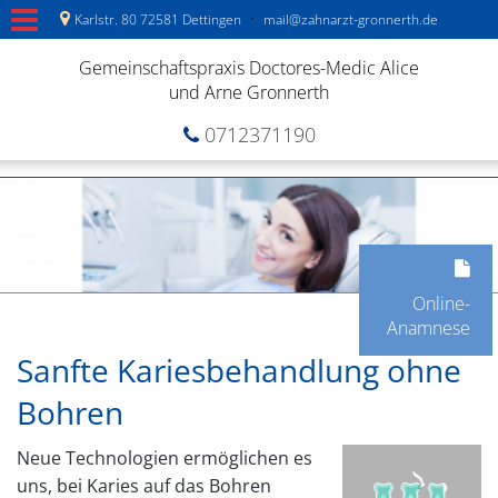
·
Karlstr. 80 72581 Dettingen
mail@zahnarzt-gronnerth.de
Gemeinschaftspraxis Doctores-Medic Alice
und Arne Gronnerth
0712371190
Online-
Anamnese
Sanfte Kariesbehandlung ohne
Bohren
Neue Technologien ermöglichen es
uns, bei Karies auf das Bohren