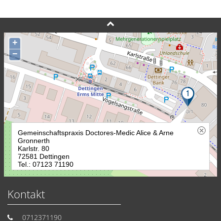
Kontakt
0712371190