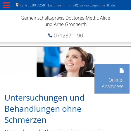
·
Karlstr. 80 72581 Dettingen
mail@zahnarzt-gronnerth.de
Gemeinschaftspraxis Doctores-Medic Alice
und Arne Gronnerth
0712371190
Online-
Anamnese
Untersuchungen und
Behandlungen ohne
Schmerzen